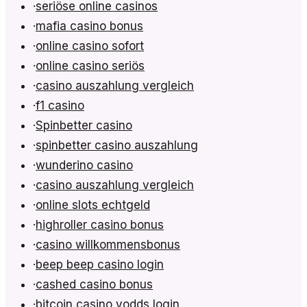
·
seriöse online casinos
·
mafia casino bonus
·
online casino sofort
·
online casino seriös
·
casino auszahlung vergleich
·
f1 casino
·
Spinbetter casino
·
spinbetter casino auszahlung
·
wunderino casino
·
casino auszahlung vergleich
·
online slots echtgeld
·
highroller casino bonus
·
casino willkommensbonus
·
beep beep casino login
·
cashed casino bonus
·
bitcoin casino vodds login