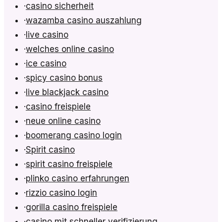
·
casino sicherheit
·
wazamba casino auszahlung
·
live casino
·
welches online casino
·
ice casino
·
spicy casino bonus
·
live blackjack casino
·
casino freispiele
·
neue online casino
·
boomerang casino login
·
Spirit casino
·
spirit casino freispiele
·
plinko casino erfahrungen
·
rizzio casino login
·
gorilla casino freispiele
·
casino mit schneller verifizierung