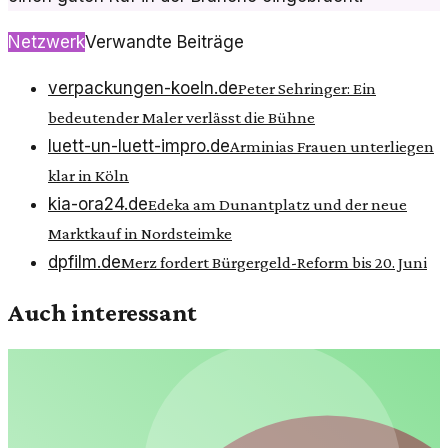
Netzwerk
Verwandte Beiträge
verpackungen-koeln.de
Peter Sehringer: Ein
bedeutender Maler verlässt die Bühne
luett-un-luett-impro.de
Arminias Frauen unterliegen
klar in Köln
kia-ora24.de
Edeka am Dunantplatz und der neue
Marktkauf in Nordsteimke
dpfilm.de
Merz fordert Bürgergeld-Reform bis 20. Juni
Auch interessant