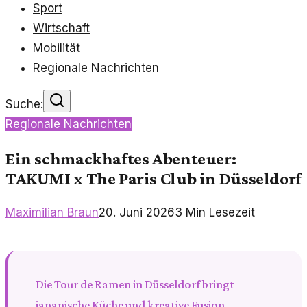
Sport
Wirtschaft
Mobilität
Regionale Nachrichten
Suche:
Regionale Nachrichten
Ein schmackhaftes Abenteuer:
TAKUMI x The Paris Club in Düsseldorf
Maximilian Braun
20. Juni 2026
3
Min Lesezeit
Die Tour de Ramen in Düsseldorf bringt
japanische Küche und kreative Fusion