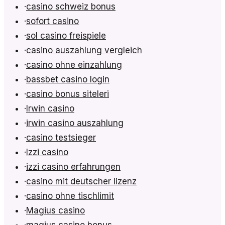
·
casino schweiz bonus
·
sofort casino
·
sol casino freispiele
·
casino auszahlung vergleich
·
casino ohne einzahlung
·
bassbet casino login
·
casino bonus siteleri
·
Irwin casino
·
irwin casino auszahlung
·
casino testsieger
·
Izzi casino
·
izzi casino erfahrungen
·
casino mit deutscher lizenz
·
casino ohne tischlimit
·
Magius casino
·
magius casino bonus