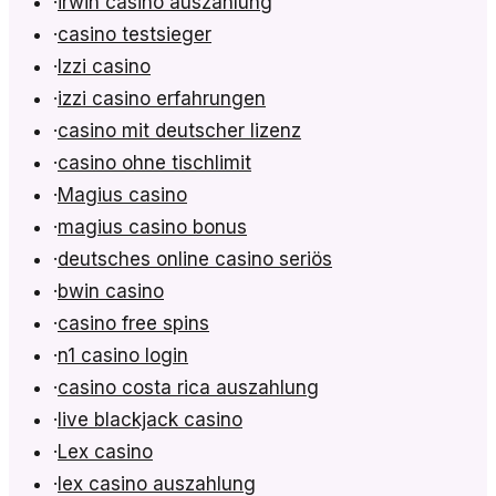
·
irwin casino auszahlung
·
casino testsieger
·
Izzi casino
·
izzi casino erfahrungen
·
casino mit deutscher lizenz
·
casino ohne tischlimit
·
Magius casino
·
magius casino bonus
·
deutsches online casino seriös
·
bwin casino
·
casino free spins
·
n1 casino login
·
casino costa rica auszahlung
·
live blackjack casino
·
Lex casino
·
lex casino auszahlung